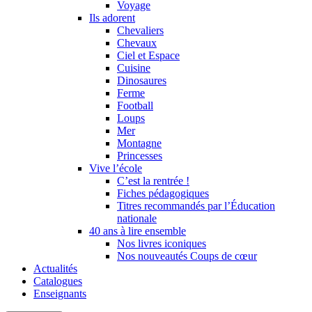
Voyage
Ils adorent
Chevaliers
Chevaux
Ciel et Espace
Cuisine
Dinosaures
Ferme
Football
Loups
Mer
Montagne
Princesses
Vive l’école
C’est la rentrée !
Fiches pédagogiques
Titres recommandés par l’Éducation
nationale
40 ans à lire ensemble
Nos livres iconiques
Nos nouveautés Coups de cœur
Actualités
Catalogues
Enseignants