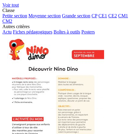
Voir tout
Classe
Petite section
Moyenne section
Grande section
CP
CE1
CE2
CM1
CM2
Autres critères
Actu
Fiches pédagogiques
Boîtes à outils
Posters