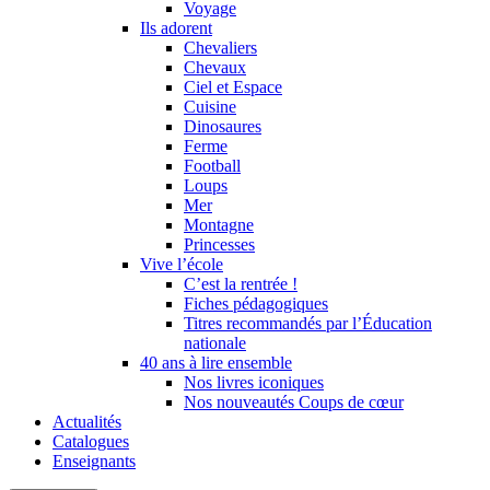
Voyage
Ils adorent
Chevaliers
Chevaux
Ciel et Espace
Cuisine
Dinosaures
Ferme
Football
Loups
Mer
Montagne
Princesses
Vive l’école
C’est la rentrée !
Fiches pédagogiques
Titres recommandés par l’Éducation
nationale
40 ans à lire ensemble
Nos livres iconiques
Nos nouveautés Coups de cœur
Actualités
Catalogues
Enseignants