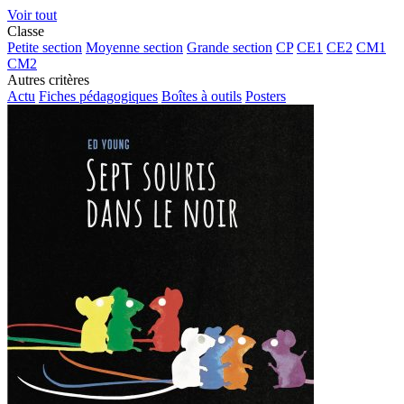
Voir tout
Classe
Petite section
Moyenne section
Grande section
CP
CE1
CE2
CM1
CM2
Autres critères
Actu
Fiches pédagogiques
Boîtes à outils
Posters