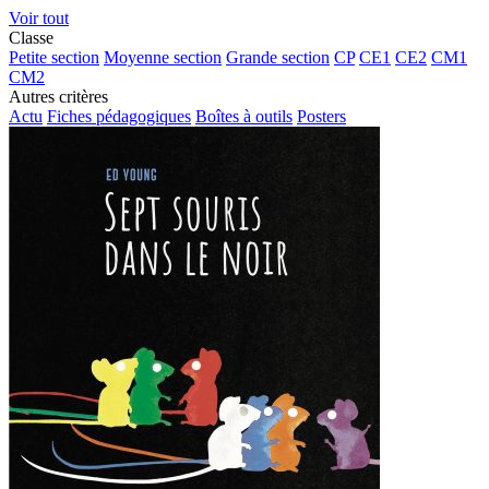
Voir tout
Classe
Petite section
Moyenne section
Grande section
CP
CE1
CE2
CM1
CM2
Autres critères
Actu
Fiches pédagogiques
Boîtes à outils
Posters