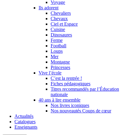
Voyage
Ils adorent
Chevaliers
Chevaux
Ciel et Espace
Cuisine
Dinosaures
Ferme
Football
Loups
Mer
Montagne
Princesses
Vive l’école
C’est la rentrée !
Fiches pédagogiques
Titres recommandés par l’Éducation
nationale
40 ans à lire ensemble
Nos livres iconiques
Nos nouveautés Coups de cœur
Actualités
Catalogues
Enseignants