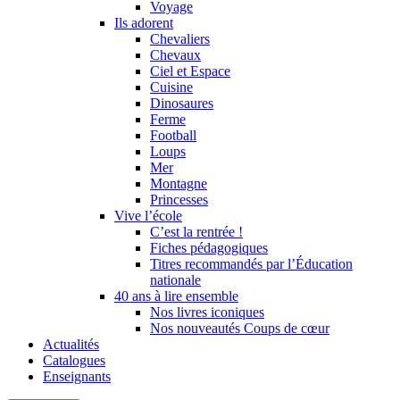
Voyage
Ils adorent
Chevaliers
Chevaux
Ciel et Espace
Cuisine
Dinosaures
Ferme
Football
Loups
Mer
Montagne
Princesses
Vive l’école
C’est la rentrée !
Fiches pédagogiques
Titres recommandés par l’Éducation
nationale
40 ans à lire ensemble
Nos livres iconiques
Nos nouveautés Coups de cœur
Actualités
Catalogues
Enseignants