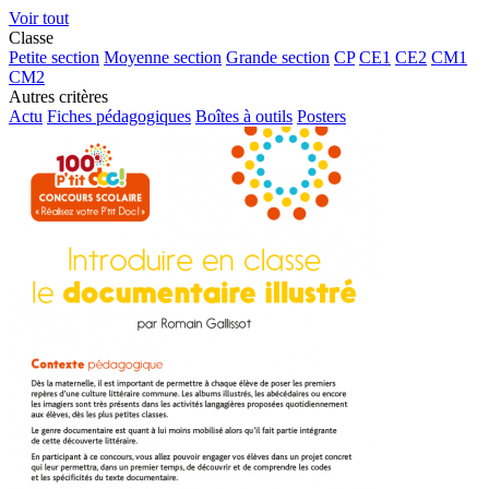
Voir tout
Classe
Petite section
Moyenne section
Grande section
CP
CE1
CE2
CM1
CM2
Autres critères
Actu
Fiches pédagogiques
Boîtes à outils
Posters