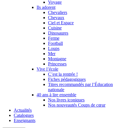
Voyage
Ils adorent
Chevaliers
Chevaux
Ciel et Espace
Cuisine
Dinosaures
Ferme
Football
Loups
Mer
Montagne
Princesses
Vive l’école
C’est la rentrée !
Fiches pédagogiques
Titres recommandés par l’Éducation
nationale
40 ans à lire ensemble
Nos livres iconiques
Nos nouveautés Coups de cœur
Actualités
Catalogues
Enseignants