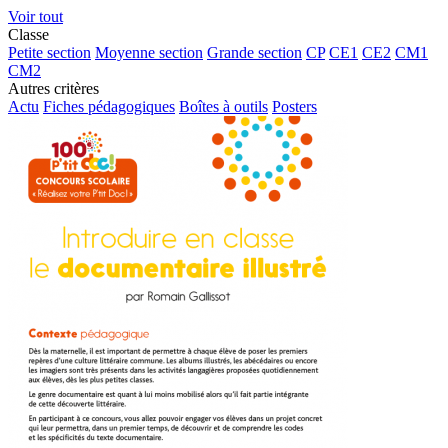
Voir tout
Classe
Petite section
Moyenne section
Grande section
CP
CE1
CE2
CM1
CM2
Autres critères
Actu
Fiches pédagogiques
Boîtes à outils
Posters