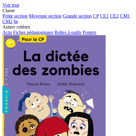
Voir tout
Classe
Petite section
Moyenne section
Grande section
CP
CE1
CE2
CM1
CM2
6e
Autres critères
Actu
Fiches pédagogiques
Boîtes à outils
Posters