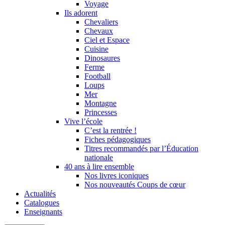
Voyage
Ils adorent
Chevaliers
Chevaux
Ciel et Espace
Cuisine
Dinosaures
Ferme
Football
Loups
Mer
Montagne
Princesses
Vive l’école
C’est la rentrée !
Fiches pédagogiques
Titres recommandés par l’Éducation
nationale
40 ans à lire ensemble
Nos livres iconiques
Nos nouveautés Coups de cœur
Actualités
Catalogues
Enseignants