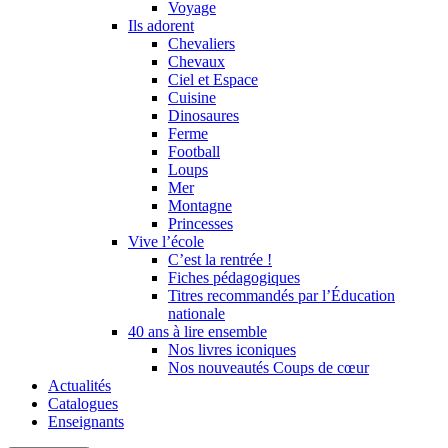
Voyage
Ils adorent
Chevaliers
Chevaux
Ciel et Espace
Cuisine
Dinosaures
Ferme
Football
Loups
Mer
Montagne
Princesses
Vive l’école
C’est la rentrée !
Fiches pédagogiques
Titres recommandés par l’Éducation
nationale
40 ans à lire ensemble
Nos livres iconiques
Nos nouveautés Coups de cœur
Actualités
Catalogues
Enseignants