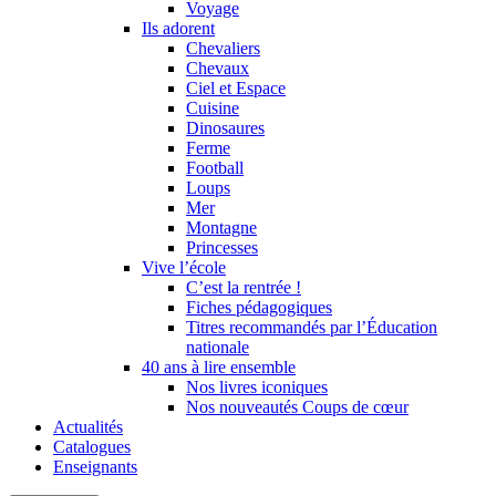
Voyage
Ils adorent
Chevaliers
Chevaux
Ciel et Espace
Cuisine
Dinosaures
Ferme
Football
Loups
Mer
Montagne
Princesses
Vive l’école
C’est la rentrée !
Fiches pédagogiques
Titres recommandés par l’Éducation
nationale
40 ans à lire ensemble
Nos livres iconiques
Nos nouveautés Coups de cœur
Actualités
Catalogues
Enseignants