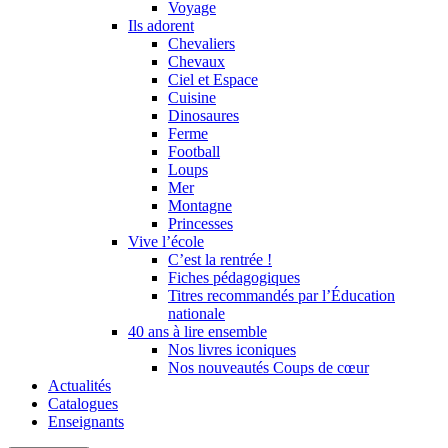
Voyage
Ils adorent
Chevaliers
Chevaux
Ciel et Espace
Cuisine
Dinosaures
Ferme
Football
Loups
Mer
Montagne
Princesses
Vive l’école
C’est la rentrée !
Fiches pédagogiques
Titres recommandés par l’Éducation
nationale
40 ans à lire ensemble
Nos livres iconiques
Nos nouveautés Coups de cœur
Actualités
Catalogues
Enseignants