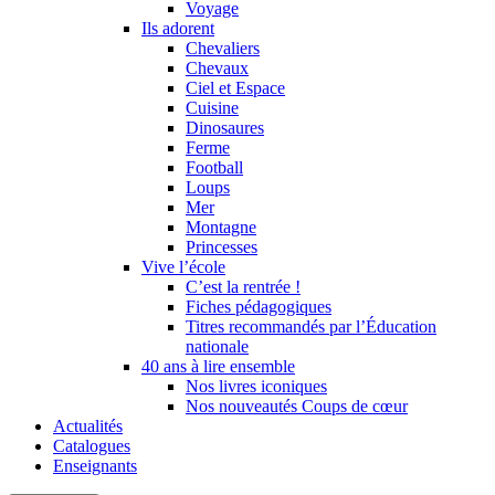
Voyage
Ils adorent
Chevaliers
Chevaux
Ciel et Espace
Cuisine
Dinosaures
Ferme
Football
Loups
Mer
Montagne
Princesses
Vive l’école
C’est la rentrée !
Fiches pédagogiques
Titres recommandés par l’Éducation
nationale
40 ans à lire ensemble
Nos livres iconiques
Nos nouveautés Coups de cœur
Actualités
Catalogues
Enseignants