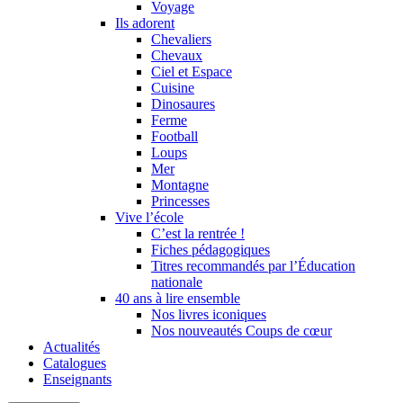
Voyage
Ils adorent
Chevaliers
Chevaux
Ciel et Espace
Cuisine
Dinosaures
Ferme
Football
Loups
Mer
Montagne
Princesses
Vive l’école
C’est la rentrée !
Fiches pédagogiques
Titres recommandés par l’Éducation
nationale
40 ans à lire ensemble
Nos livres iconiques
Nos nouveautés Coups de cœur
Actualités
Catalogues
Enseignants