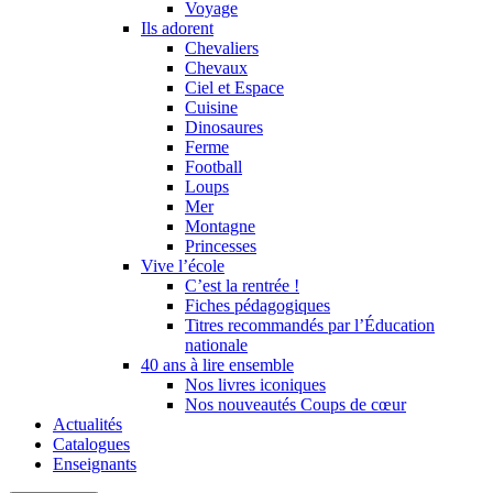
Voyage
Ils adorent
Chevaliers
Chevaux
Ciel et Espace
Cuisine
Dinosaures
Ferme
Football
Loups
Mer
Montagne
Princesses
Vive l’école
C’est la rentrée !
Fiches pédagogiques
Titres recommandés par l’Éducation
nationale
40 ans à lire ensemble
Nos livres iconiques
Nos nouveautés Coups de cœur
Actualités
Catalogues
Enseignants