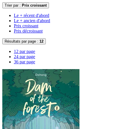
Trier par :
Prix croissant
Le + récent d'abord
Le + ancien d'abord
Prix croissant
Prix décroissant
Résultats par page :
12
12 par page
24 par page
36 par page