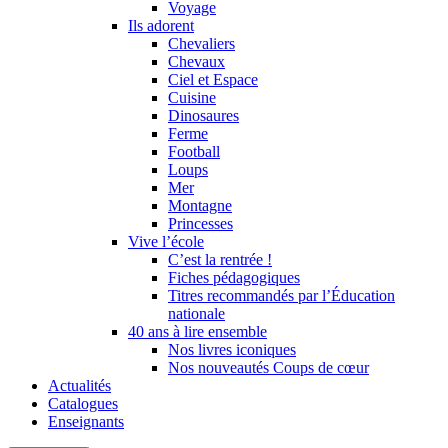
Voyage
Ils adorent
Chevaliers
Chevaux
Ciel et Espace
Cuisine
Dinosaures
Ferme
Football
Loups
Mer
Montagne
Princesses
Vive l’école
C’est la rentrée !
Fiches pédagogiques
Titres recommandés par l’Éducation
nationale
40 ans à lire ensemble
Nos livres iconiques
Nos nouveautés Coups de cœur
Actualités
Catalogues
Enseignants