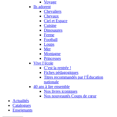
Voyage
Ils adorent
Chevaliers
Chevaux
Ciel et Espace
Cuisine
Dinosaures
Ferme
Football
Loups
Mer
Montagne
Princesses
Vive l’école
C’est la rentrée !
Fiches pédagogiques
Titres recommandés par l’Éducation
nationale
40 ans à lire ensemble
Nos livres iconiques
Nos nouveautés Coups de cœur
Actualités
Catalogues
Enseignants