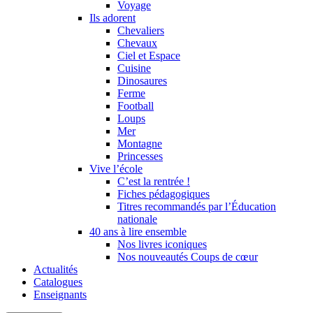
Voyage
Ils adorent
Chevaliers
Chevaux
Ciel et Espace
Cuisine
Dinosaures
Ferme
Football
Loups
Mer
Montagne
Princesses
Vive l’école
C’est la rentrée !
Fiches pédagogiques
Titres recommandés par l’Éducation
nationale
40 ans à lire ensemble
Nos livres iconiques
Nos nouveautés Coups de cœur
Actualités
Catalogues
Enseignants