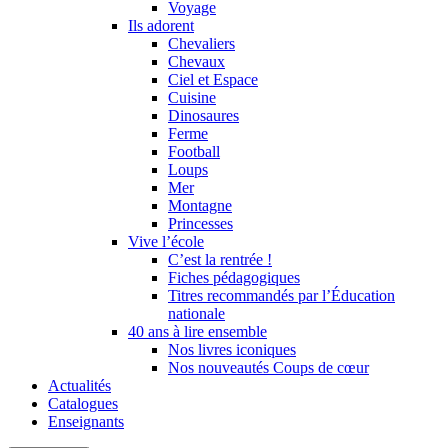
Voyage
Ils adorent
Chevaliers
Chevaux
Ciel et Espace
Cuisine
Dinosaures
Ferme
Football
Loups
Mer
Montagne
Princesses
Vive l’école
C’est la rentrée !
Fiches pédagogiques
Titres recommandés par l’Éducation
nationale
40 ans à lire ensemble
Nos livres iconiques
Nos nouveautés Coups de cœur
Actualités
Catalogues
Enseignants