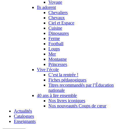
Voyage
Ils adorent
Chevaliers
Chevaux
Ciel et Espace
Cuisine
Dinosaures
Ferme
Football
Loups
Mer
Montagne
Princesses
Vive l’école
C’est la rentrée !
Fiches pédagogiques
Titres recommandés par l’Éducation
nationale
40 ans à lire ensemble
Nos livres iconiques
Nos nouveautés Coups de cœur
Actualités
Catalogues
Enseignants