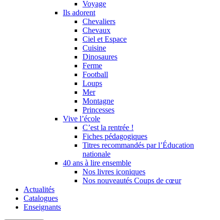
Voyage
Ils adorent
Chevaliers
Chevaux
Ciel et Espace
Cuisine
Dinosaures
Ferme
Football
Loups
Mer
Montagne
Princesses
Vive l’école
C’est la rentrée !
Fiches pédagogiques
Titres recommandés par l’Éducation
nationale
40 ans à lire ensemble
Nos livres iconiques
Nos nouveautés Coups de cœur
Actualités
Catalogues
Enseignants