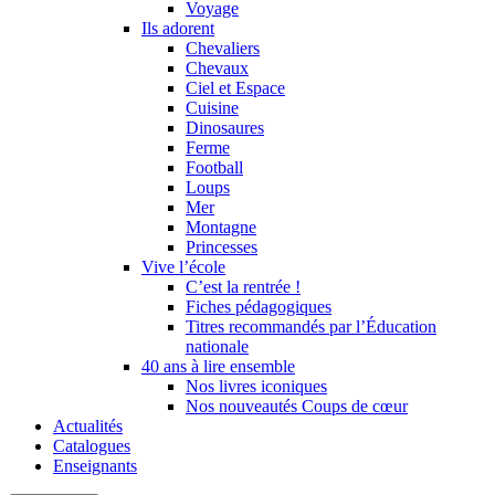
Voyage
Ils adorent
Chevaliers
Chevaux
Ciel et Espace
Cuisine
Dinosaures
Ferme
Football
Loups
Mer
Montagne
Princesses
Vive l’école
C’est la rentrée !
Fiches pédagogiques
Titres recommandés par l’Éducation
nationale
40 ans à lire ensemble
Nos livres iconiques
Nos nouveautés Coups de cœur
Actualités
Catalogues
Enseignants