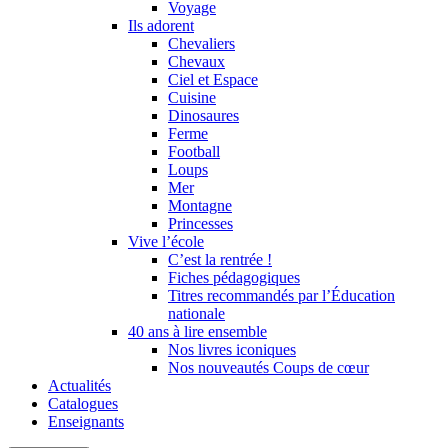
Voyage
Ils adorent
Chevaliers
Chevaux
Ciel et Espace
Cuisine
Dinosaures
Ferme
Football
Loups
Mer
Montagne
Princesses
Vive l’école
C’est la rentrée !
Fiches pédagogiques
Titres recommandés par l’Éducation
nationale
40 ans à lire ensemble
Nos livres iconiques
Nos nouveautés Coups de cœur
Actualités
Catalogues
Enseignants