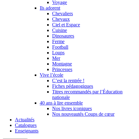
Voyage
Ils adorent
Chevaliers
Chevaux
Ciel et Espace
Cuisine
Dinosaures
Ferme
Football
Loups
Mer
Montagne
Princesses
Vive l’école
C’est la rentrée !
Fiches pédagogiques
Titres recommandés par l’Éducation
nationale
40 ans à lire ensemble
Nos livres iconiques
Nos nouveautés Coups de cœur
Actualités
Catalogues
Enseignants