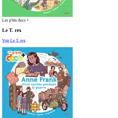
Les p'tits docs +
Le T. rex
Voir Le T. rex