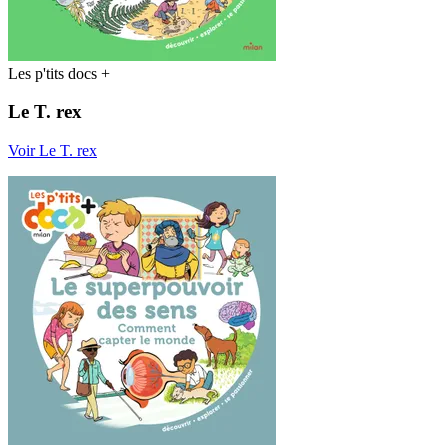
Les p'tits docs +
Le T. rex
Voir Le T. rex