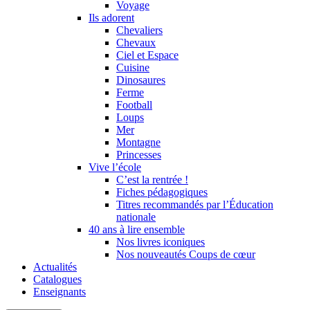
Voyage
Ils adorent
Chevaliers
Chevaux
Ciel et Espace
Cuisine
Dinosaures
Ferme
Football
Loups
Mer
Montagne
Princesses
Vive l’école
C’est la rentrée !
Fiches pédagogiques
Titres recommandés par l’Éducation
nationale
40 ans à lire ensemble
Nos livres iconiques
Nos nouveautés Coups de cœur
Actualités
Catalogues
Enseignants