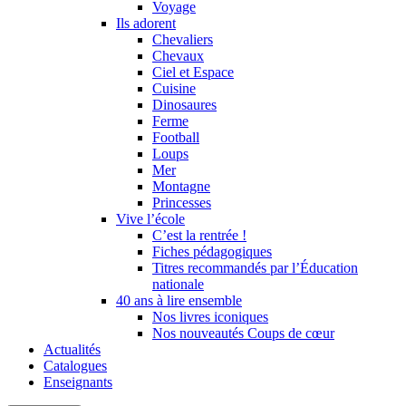
Voyage
Ils adorent
Chevaliers
Chevaux
Ciel et Espace
Cuisine
Dinosaures
Ferme
Football
Loups
Mer
Montagne
Princesses
Vive l’école
C’est la rentrée !
Fiches pédagogiques
Titres recommandés par l’Éducation
nationale
40 ans à lire ensemble
Nos livres iconiques
Nos nouveautés Coups de cœur
Actualités
Catalogues
Enseignants