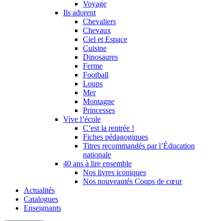
Voyage
Ils adorent
Chevaliers
Chevaux
Ciel et Espace
Cuisine
Dinosaures
Ferme
Football
Loups
Mer
Montagne
Princesses
Vive l’école
C’est la rentrée !
Fiches pédagogiques
Titres recommandés par l’Éducation
nationale
40 ans à lire ensemble
Nos livres iconiques
Nos nouveautés Coups de cœur
Actualités
Catalogues
Enseignants