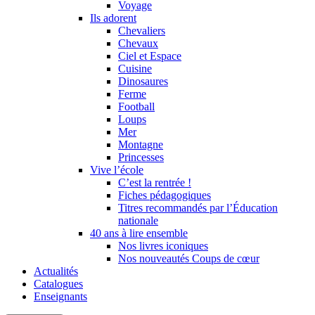
Voyage
Ils adorent
Chevaliers
Chevaux
Ciel et Espace
Cuisine
Dinosaures
Ferme
Football
Loups
Mer
Montagne
Princesses
Vive l’école
C’est la rentrée !
Fiches pédagogiques
Titres recommandés par l’Éducation
nationale
40 ans à lire ensemble
Nos livres iconiques
Nos nouveautés Coups de cœur
Actualités
Catalogues
Enseignants