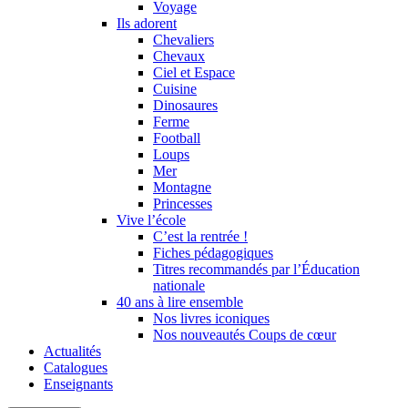
Voyage
Ils adorent
Chevaliers
Chevaux
Ciel et Espace
Cuisine
Dinosaures
Ferme
Football
Loups
Mer
Montagne
Princesses
Vive l’école
C’est la rentrée !
Fiches pédagogiques
Titres recommandés par l’Éducation
nationale
40 ans à lire ensemble
Nos livres iconiques
Nos nouveautés Coups de cœur
Actualités
Catalogues
Enseignants