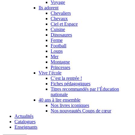
Voyage
Ils adorent
Chevaliers
Chevaux
Ciel et Espace
Cuisine
Dinosaures
Ferme
Football
Loups
Mer
Montagne
Princesses
Vive l’école
C’est la rentrée !
Fiches pédagogiques
Titres recommandés par l’Éducation
nationale
40 ans à lire ensemble
Nos livres iconiques
Nos nouveautés Coups de cœur
Actualités
Catalogues
Enseignants