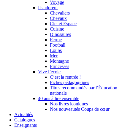
Voyage
Ils adorent
Chevaliers
Chevaux
Ciel et Espace
Cuisine
Dinosaures
Ferme
Football
Loups
Mer
Montagne
Princesses
Vive l’école
C’est la rentrée !
Fiches pédagogiques
Titres recommandés par l’Éducation
nationale
40 ans à lire ensemble
Nos livres iconiques
Nos nouveautés Coups de cœur
Actualités
Catalogues
Enseignants