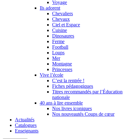
Voyage
Ils adorent
Chevaliers
Chevaux
Ciel et Espace
Cuisine
Dinosaures
Ferme
Football
Loups
Mer
Montagne
Princesses
Vive l’école
C’est la rentrée !
Fiches pédagogiques
Titres recommandés par l’Éducation
nationale
40 ans à lire ensemble
Nos livres iconiques
Nos nouveautés Coups de cœur
Actualités
Catalogues
Enseignants