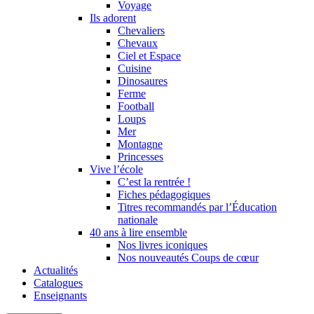
Voyage
Ils adorent
Chevaliers
Chevaux
Ciel et Espace
Cuisine
Dinosaures
Ferme
Football
Loups
Mer
Montagne
Princesses
Vive l’école
C’est la rentrée !
Fiches pédagogiques
Titres recommandés par l’Éducation
nationale
40 ans à lire ensemble
Nos livres iconiques
Nos nouveautés Coups de cœur
Actualités
Catalogues
Enseignants