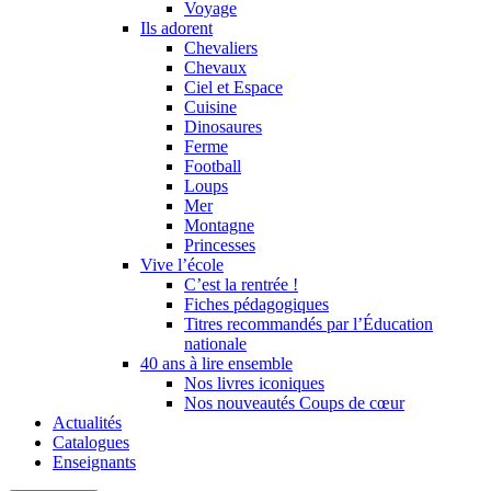
Voyage
Ils adorent
Chevaliers
Chevaux
Ciel et Espace
Cuisine
Dinosaures
Ferme
Football
Loups
Mer
Montagne
Princesses
Vive l’école
C’est la rentrée !
Fiches pédagogiques
Titres recommandés par l’Éducation
nationale
40 ans à lire ensemble
Nos livres iconiques
Nos nouveautés Coups de cœur
Actualités
Catalogues
Enseignants