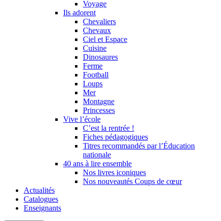
Voyage
Ils adorent
Chevaliers
Chevaux
Ciel et Espace
Cuisine
Dinosaures
Ferme
Football
Loups
Mer
Montagne
Princesses
Vive l’école
C’est la rentrée !
Fiches pédagogiques
Titres recommandés par l’Éducation
nationale
40 ans à lire ensemble
Nos livres iconiques
Nos nouveautés Coups de cœur
Actualités
Catalogues
Enseignants