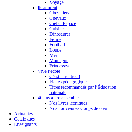
Voyage
Ils adorent
Chevaliers
Chevaux
Ciel et Espace
Cuisine
Dinosaures
Ferme
Football
Loups
Mer
Montagne
Princesses
Vive l’école
C’est la rentrée !
Fiches pédagogiques
Titres recommandés par l’Éducation
nationale
40 ans à lire ensemble
Nos livres iconiques
Nos nouveautés Coups de cœur
Actualités
Catalogues
Enseignants