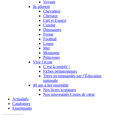
Voyage
Ils adorent
Chevaliers
Chevaux
Ciel et Espace
Cuisine
Dinosaures
Ferme
Football
Loups
Mer
Montagne
Princesses
Vive l’école
C’est la rentrée !
Fiches pédagogiques
Titres recommandés par l’Éducation
nationale
40 ans à lire ensemble
Nos livres iconiques
Nos nouveautés Coups de cœur
Actualités
Catalogues
Enseignants