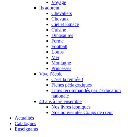
Voyage
Ils adorent
Chevaliers
Chevaux
Ciel et Espace
Cuisine
Dinosaures
Ferme
Football
Loups
Mer
Montagne
Princesses
Vive l’école
C’est la rentrée !
Fiches pédagogiques
Titres recommandés par l’Éducation
nationale
40 ans à lire ensemble
Nos livres iconiques
Nos nouveautés Coups de cœur
Actualités
Catalogues
Enseignants