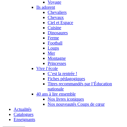
Voyage
Ils adorent
Chevaliers
Chevaux
Ciel et Espace
Cuisine
Dinosaures
Ferme
Football
Loups
Mer
Montagne
Princesses
Vive l’école
C’est la rentrée !
Fiches pédagogiques
Titres recommandés par l’Éducation
nationale
40 ans à lire ensemble
Nos livres iconiques
Nos nouveautés Coups de cœur
Actualités
Catalogues
Enseignants