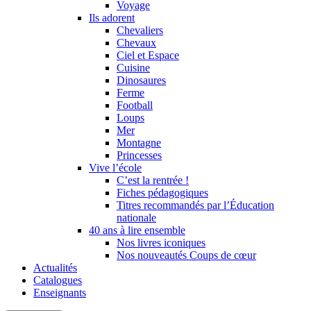
Voyage
Ils adorent
Chevaliers
Chevaux
Ciel et Espace
Cuisine
Dinosaures
Ferme
Football
Loups
Mer
Montagne
Princesses
Vive l’école
C’est la rentrée !
Fiches pédagogiques
Titres recommandés par l’Éducation
nationale
40 ans à lire ensemble
Nos livres iconiques
Nos nouveautés Coups de cœur
Actualités
Catalogues
Enseignants