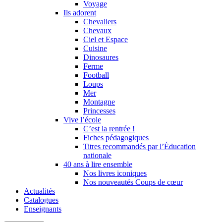
Voyage
Ils adorent
Chevaliers
Chevaux
Ciel et Espace
Cuisine
Dinosaures
Ferme
Football
Loups
Mer
Montagne
Princesses
Vive l’école
C’est la rentrée !
Fiches pédagogiques
Titres recommandés par l’Éducation
nationale
40 ans à lire ensemble
Nos livres iconiques
Nos nouveautés Coups de cœur
Actualités
Catalogues
Enseignants