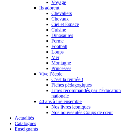
Voyage
Ils adorent
Chevaliers
Chevaux
Ciel et Espace
Cuisine
Dinosaures
Ferme
Football
Loups
Mer
Montagne
Princesses
Vive l’école
C’est la rentrée !
Fiches pédagogiques
Titres recommandés par l’Éducation
nationale
40 ans à lire ensemble
Nos livres iconiques
Nos nouveautés Coups de cœur
Actualités
Catalogues
Enseignants