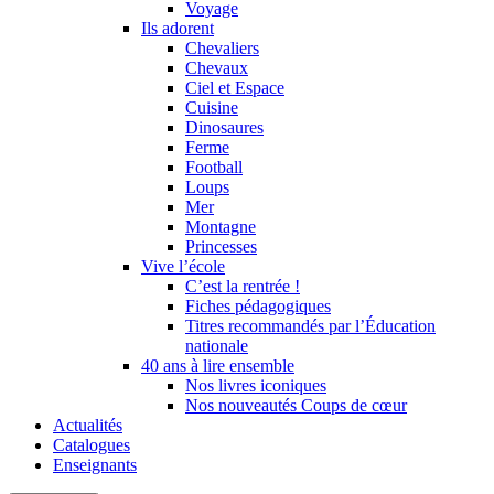
Voyage
Ils adorent
Chevaliers
Chevaux
Ciel et Espace
Cuisine
Dinosaures
Ferme
Football
Loups
Mer
Montagne
Princesses
Vive l’école
C’est la rentrée !
Fiches pédagogiques
Titres recommandés par l’Éducation
nationale
40 ans à lire ensemble
Nos livres iconiques
Nos nouveautés Coups de cœur
Actualités
Catalogues
Enseignants