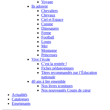
Voyage
Ils adorent
Chevaliers
Chevaux
Ciel et Espace
Cuisine
Dinosaures
Ferme
Football
Loups
Mer
Montagne
Princesses
Vive l’école
C’est la rentrée !
Fiches pédagogiques
Titres recommandés par l’Éducation
nationale
40 ans à lire ensemble
Nos livres iconiques
Nos nouveautés Coups de cœur
Actualités
Catalogues
Enseignants