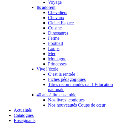
Voyage
Ils adorent
Chevaliers
Chevaux
Ciel et Espace
Cuisine
Dinosaures
Ferme
Football
Loups
Mer
Montagne
Princesses
Vive l’école
C’est la rentrée !
Fiches pédagogiques
Titres recommandés par l’Éducation
nationale
40 ans à lire ensemble
Nos livres iconiques
Nos nouveautés Coups de cœur
Actualités
Catalogues
Enseignants