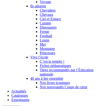
Voyage
Ils adorent
Chevaliers
Chevaux
Ciel et Espace
Cuisine
Dinosaures
Ferme
Football
Loups
Mer
Montagne
Princesses
Vive l’école
C’est la rentrée !
Fiches pédagogiques
Titres recommandés par l’Éducation
nationale
40 ans à lire ensemble
Nos livres iconiques
Nos nouveautés Coups de cœur
Actualités
Catalogues
Enseignants