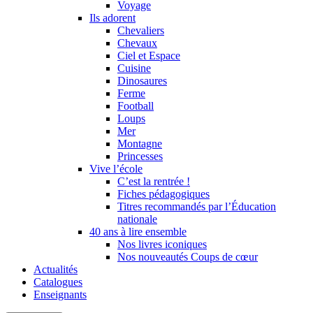
Voyage
Ils adorent
Chevaliers
Chevaux
Ciel et Espace
Cuisine
Dinosaures
Ferme
Football
Loups
Mer
Montagne
Princesses
Vive l’école
C’est la rentrée !
Fiches pédagogiques
Titres recommandés par l’Éducation
nationale
40 ans à lire ensemble
Nos livres iconiques
Nos nouveautés Coups de cœur
Actualités
Catalogues
Enseignants