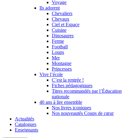
Voyage
Ils adorent
Chevaliers
Chevaux
Ciel et Espace
Cuisine
Dinosaures
Ferme
Football
Loups
Mer
Montagne
Princesses
Vive l’école
C’est la rentrée !
Fiches pédagogiques
Titres recommandés par l’Éducation
nationale
40 ans à lire ensemble
Nos livres iconiques
Nos nouveautés Coups de cœur
Actualités
Catalogues
Enseignants