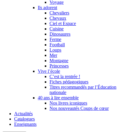
Voyage
Ils adorent
Chevaliers
Chevaux
Ciel et Espace
Cuisine
Dinosaures
Ferme
Football
Loups
Mer
Montagne
Princesses
Vive l’école
C’est la rentrée !
Fiches pédagogiques
Titres recommandés par l’Éducation
nationale
40 ans à lire ensemble
Nos livres iconiques
Nos nouveautés Coups de cœur
Actualités
Catalogues
Enseignants