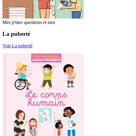
Mes p'tites questions et moi
La puberté
Voir La puberté