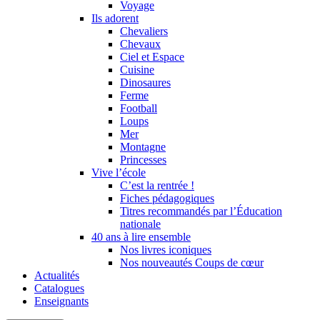
Voyage
Ils adorent
Chevaliers
Chevaux
Ciel et Espace
Cuisine
Dinosaures
Ferme
Football
Loups
Mer
Montagne
Princesses
Vive l’école
C’est la rentrée !
Fiches pédagogiques
Titres recommandés par l’Éducation
nationale
40 ans à lire ensemble
Nos livres iconiques
Nos nouveautés Coups de cœur
Actualités
Catalogues
Enseignants