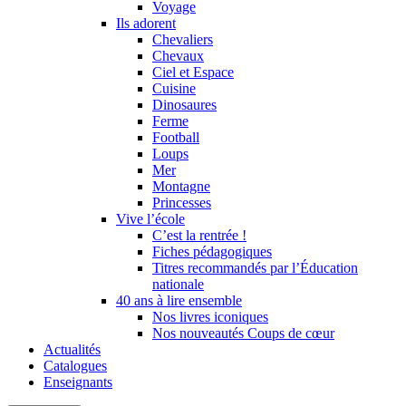
Voyage
Ils adorent
Chevaliers
Chevaux
Ciel et Espace
Cuisine
Dinosaures
Ferme
Football
Loups
Mer
Montagne
Princesses
Vive l’école
C’est la rentrée !
Fiches pédagogiques
Titres recommandés par l’Éducation
nationale
40 ans à lire ensemble
Nos livres iconiques
Nos nouveautés Coups de cœur
Actualités
Catalogues
Enseignants