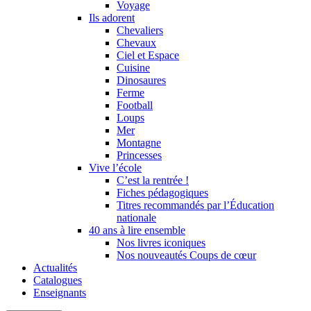
Voyage
Ils adorent
Chevaliers
Chevaux
Ciel et Espace
Cuisine
Dinosaures
Ferme
Football
Loups
Mer
Montagne
Princesses
Vive l’école
C’est la rentrée !
Fiches pédagogiques
Titres recommandés par l’Éducation
nationale
40 ans à lire ensemble
Nos livres iconiques
Nos nouveautés Coups de cœur
Actualités
Catalogues
Enseignants