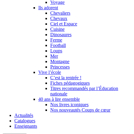
Voyage
Ils adorent
Chevaliers
Chevaux
Ciel et Espace
Cuisine
Dinosaures
Ferme
Football
Loups
Mer
Montagne
Princesses
Vive l’école
C’est la rentrée !
Fiches pédagogiques
Titres recommandés par l’Éducation
nationale
40 ans à lire ensemble
Nos livres iconiques
Nos nouveautés Coups de cœur
Actualités
Catalogues
Enseignants